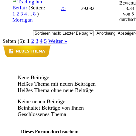
Trading bei
Bewertu
Betfair
(Seiten:
75
39.082
- 3.33
1
2
3
4
...
8
)
von 5
durchsch
Morrigan
Seiten (5):
1
2
3
4
5
Weiter »
Neue Beiträge
Heißes Thema mit neuen Beiträgen
Heißes Thema ohne neue Beiträge
Keine neuen Beiträge
Beinhaltet Beiträge von Ihnen
Geschlossenes Thema
Dieses Forum durchsuchen: