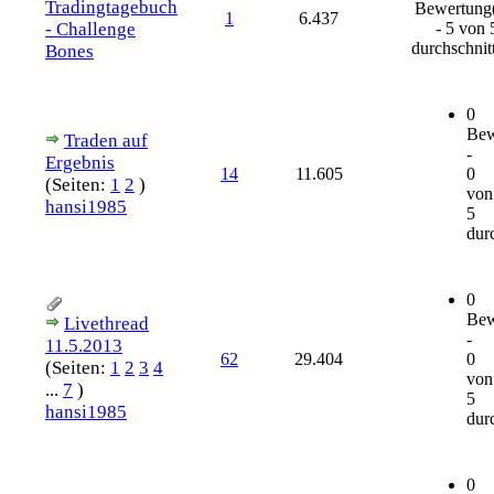
Tradingtagebuch
Bewertung
1
6.437
- Challenge
- 5 von 
durchschnitt
Bones
0
Bew
Traden auf
-
Ergebnis
14
11.605
0
(Seiten:
1
2
)
von
hansi1985
5
durc
0
Bew
Livethread
-
11.5.2013
62
29.404
0
(Seiten:
1
2
3
4
von
...
7
)
5
hansi1985
durc
0