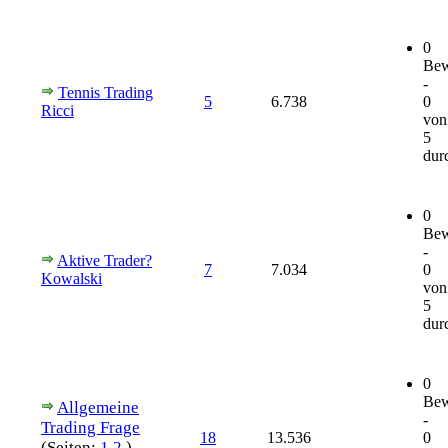
0
Bew
-
Tennis Trading
5
6.738
0
Ricci
von
5
durc
0
Bew
-
Aktive Trader?
7
7.034
0
Kowalski
von
5
durc
0
Bew
Allgemeine
-
Trading Frage
18
13.536
0
(Seiten:
1
2
)