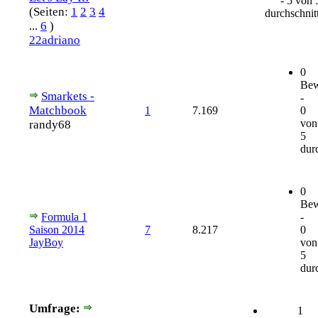
- 5 von 
(Seiten:
1
2
3
4
durchschnitt
...
6
)
22adriano
0
Bew
Smarkets -
-
Matchbook
1
7.169
0
von
randy68
5
durc
0
Bew
Formula 1
-
Saison 2014
7
8.217
0
JayBoy
von
5
durc
Umfrage:
1