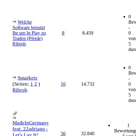
0
Welche
Bew
Software benutzt
-
Ihr um In Play zu
8
8.459
0
Traden (Pferde)
von
Ribrob
5
durc
0
Bew
Smarkets
-
(Seiten:
1
2
)
16
14.732
0
von
Ribrob
5
durc
MadeInGermany
1
feat. 22adriano -
Bewertung
56
32.840
Let's Lay It!