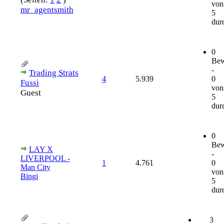
von
mr_agentsmith
5
durc
0
Bew
-
Trading Strats
4
5.939
0
Fussi
von
Guest
5
durc
0
Bew
LAY X
-
LIVERPOOL -
1
4.761
0
Man City
von
Bingi
5
durc
3