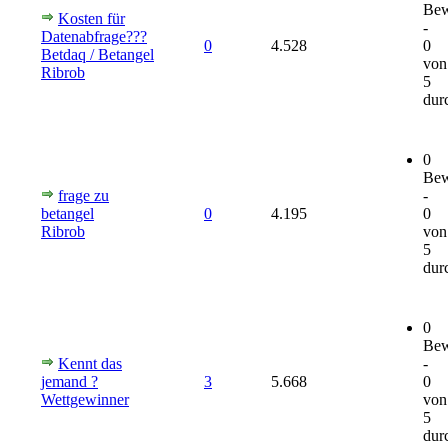
Bew
Kosten für
-
Datenabfrage???
0
4.528
0
Betdaq / Betangel
von
Ribrob
5
durc
0
Bew
frage zu
-
betangel
0
4.195
0
Ribrob
von
5
durc
0
Bew
Kennt das
-
jemand ?
3
5.668
0
Wettgewinner
von
5
durc