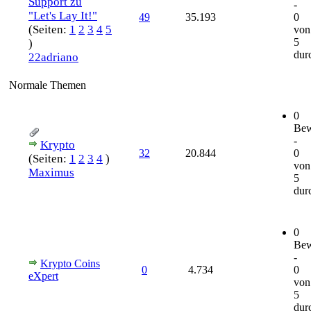
Support zu
-
"Let's Lay It!"
49
35.193
0
(Seiten:
1
2
3
4
5
von
5
)
durc
22adriano
Normale Themen
0
Bew
-
Krypto
32
20.844
0
(Seiten:
1
2
3
4
)
von
Maximus
5
durc
0
Bew
-
Krypto Coins
0
4.734
0
eXpert
von
5
durc