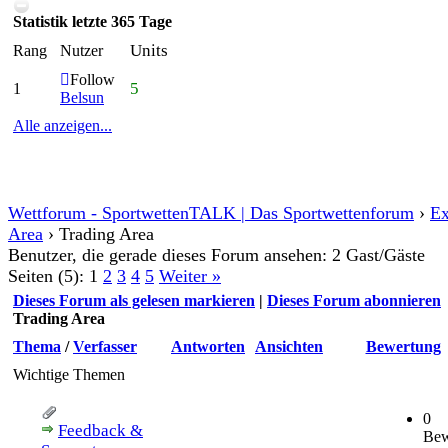
Statistik letzte 365 Tage
Units
Rang
Nutzer
Follow
5
1
Belsun
Alle anzeigen...
Wettforum - SportwettenTALK | Das Sportwettenforum
›
Ex
Area
›
Trading Area
Benutzer, die gerade dieses Forum ansehen: 2 Gast/Gäste
Seiten (5):
1
2
3
4
5
Weiter »
Dieses Forum als gelesen markieren
|
Dieses Forum abonnieren
Trading Area
Thema
/
Verfasser
Antworten
Ansichten
Bewertung
Wichtige Themen
0
Feedback &
Bew