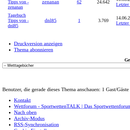
zenanan
Tipps von -
62
24.642
Letzter
zenanan
Tagebuch
14.06.2
dnl85
Tipps von -
1
3.769
Letzter
dnl85
Druckversion anzeigen
Thema abonnieren
Ge
Benutzer, die gerade dieses Thema anschauen: 1 Gast/Gäste
Kontakt
Wettforum - SportwettenTALK | Das Sportwettenforu
Nach oben
Archiv-Modus
RSS-Synchronisation