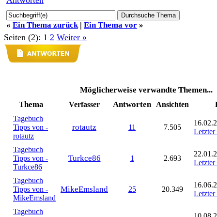
Antworten
«
Ein Thema zurück
|
Ein Thema vor
»
Seiten (2):
1
2
Weiter »
Möglicherweise verwandte Themen...
Thema
Antworten
Verfasser
Ansichten
Tagebuch
16.02.2
rotautz
Tipps von -
11
7.505
Letzter
rotautz
Tagebuch
22.01.2
Turkce86
Tipps von -
1
2.693
Letzter
Turkce86
Tagebuch
16.06.2
MikeEmsland
Tipps von -
25
20.349
Letzter
MikeEmsland
Tagebuch
10.08.2