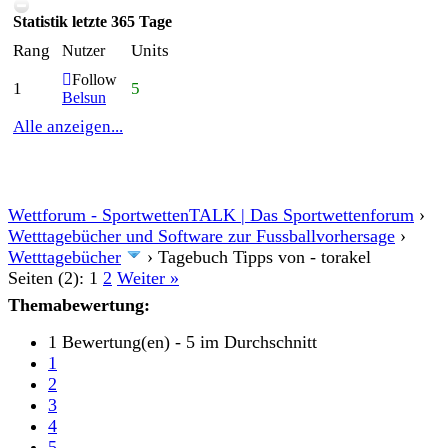
Statistik letzte 365 Tage
Rang
Units
Nutzer
Follow
1
5
Belsun
Alle anzeigen...
Wettforum - SportwettenTALK | Das Sportwettenforum
›
Wetttagebücher und Software zur Fussballvorhersage
›
Wetttagebücher
›
Tagebuch Tipps von - torakel
Seiten (2):
1
2
Weiter »
Themabewertung:
1 Bewertung(en) - 5 im Durchschnitt
1
2
3
4
5