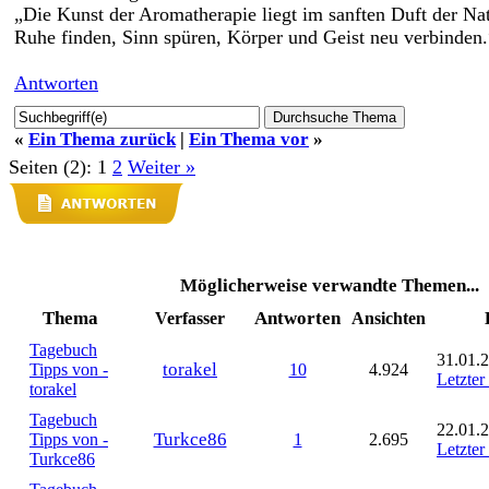
„Die Kunst der Aromatherapie liegt im sanften Duft der Nat
Ruhe finden, Sinn spüren, Körper und Geist neu verbinden.
Antworten
«
Ein Thema zurück
|
Ein Thema vor
»
Seiten (2):
1
2
Weiter »
Möglicherweise verwandte Themen...
Thema
Antworten
Verfasser
Ansichten
Tagebuch
31.01.2
torakel
Tipps von -
10
4.924
Letzter
torakel
Tagebuch
22.01.2
Turkce86
Tipps von -
1
2.695
Letzter
Turkce86