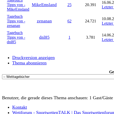
Tagebuch
16.06.2
MikeEmsland
Tipps von -
25
20.391
Letzter
MikeEmsland
Tagebuch
10.08.2
zenanan
Tipps von -
62
24.721
Letzter
zenanan
Tagebuch
14.06.2
dnl85
Tipps von -
1
3.781
Letzter
dnl85
Druckversion anzeigen
Thema abonnieren
Ge
Benutzer, die gerade dieses Thema anschauen: 1 Gast/Gäste
Kontakt
Wettforum - SportwettenTALK | Das Sportwettenforu