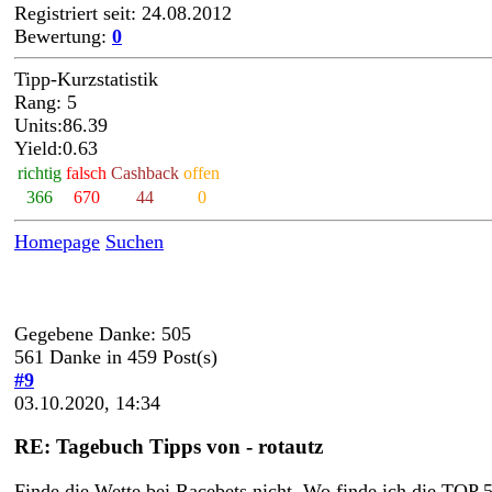
Registriert seit: 24.08.2012
Bewertung:
0
Tipp-Kurzstatistik
Rang: 5
Units:86.39
Yield:0.63
richtig
falsch
Cashback
offen
366
670
44
0
Homepage
Suchen
Gegebene Danke: 505
561 Danke in 459 Post(s)
#9
03.10.2020, 14:34
RE: Tagebuch Tipps von - rotautz
Finde die Wette bei Racebets nicht. Wo finde ich die TOP 