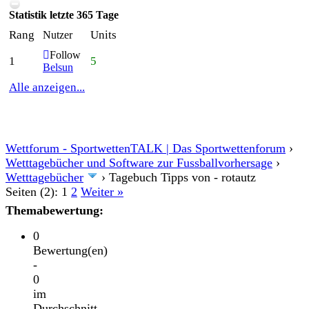
Statistik letzte 365 Tage
Rang
Units
Nutzer
Follow
1
5
Belsun
Alle anzeigen...
Wettforum - SportwettenTALK | Das Sportwettenforum
›
Wetttagebücher und Software zur Fussballvorhersage
›
Wetttagebücher
›
Tagebuch Tipps von - rotautz
Seiten (2):
1
2
Weiter »
Themabewertung:
0
Bewertung(en)
-
0
im
Durchschnitt