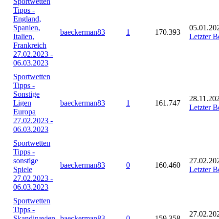
Sportwetten
Tipps -
England,
Spanien,
05.01.20
baeckerman83
1
170.393
Italien,
Letzter B
Frankreich
27.02.2023 -
06.03.2023
Sportwetten
Tipps -
Sonstige
28.11.202
Ligen
baeckerman83
1
161.747
Letzter B
Europa
27.02.2023 -
06.03.2023
Sportwetten
Tipps -
sonstige
27.02.20
baeckerman83
0
160.460
Spiele
Letzter B
27.02.2023 -
06.03.2023
Sportwetten
Tipps -
27.02.20
Skandinavien
baeckerman83
0
159.358