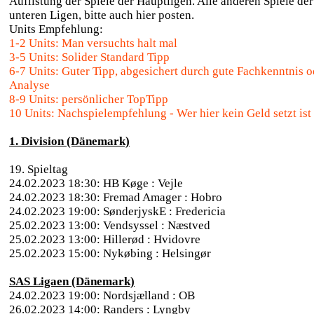
Auflistung der Spiele der Hauptligen. Alle anderen Spiele der
unteren Ligen, bitte auch hier posten.
Units Empfehlung:
1-2 Units: Man versuchts halt mal
3-5 Units: Solider Standard Tipp
6-7 Units: Guter Tipp, abgesichert durch gute Fachkenntnis o
Analyse
8-9 Units: persönlicher TopTipp
10 Units: Nachspielempfehlung - Wer hier kein Geld setzt ist
1. Division (Dänemark)
19. Spieltag
24.02.2023 18:30: HB Køge : Vejle
24.02.2023 18:30: Fremad Amager : Hobro
24.02.2023 19:00: SønderjyskE : Fredericia
25.02.2023 13:00: Vendsyssel : Næstved
25.02.2023 13:00: Hillerød : Hvidovre
25.02.2023 15:00: Nykøbing : Helsingør
SAS Ligaen (Dänemark)
24.02.2023 19:00: Nordsjælland : OB
26.02.2023 14:00: Randers : Lyngby