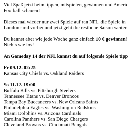
Viel Spaß jetzt beim tippen, mitspielen, gewinnen und Ameri
Football schauen!
Dieses mal wieder nur zwei Spiele auf ran NFL, die Spiele in
London sind vorbei und jetzt geht die restliche Saison weiter.
Du kannst aber wie jede Woche ganz einfach
10 € gewinnen
!
Nichts wie los!
An Gameday 14 der NFL kannst du auf folgende Spiele tipp
Fr 09.12. 02:25
Kansas City Chiefs vs. Oakland Raiders
So 11.12. 19:00
Buffalo Bills vs. Pittsburgh Steelers
Tennessee Titans vs. Denver Broncos
Tampa Bay Buccaneers vs. New Orleans Saints
Philadelphia Eagles vs. Washington Redskins
Miami Dolphins vs. Arizona Cardinals
Carolina Panthers vs. San Diego Chargers
Cleveland Browns vs. Cincinnati Bengals