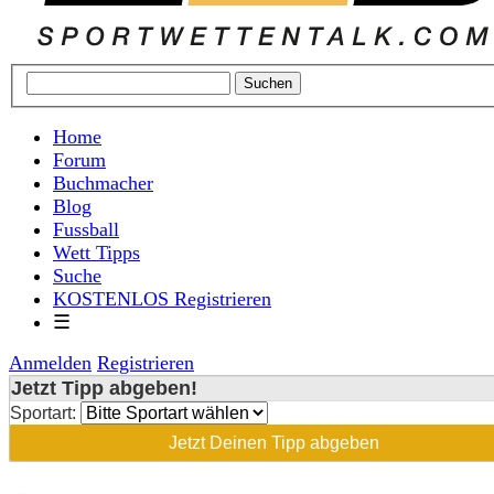
Home
Forum
Buchmacher
Blog
Fussball
Wett Tipps
Suche
KOSTENLOS Registrieren
☰
Anmelden
Registrieren
Jetzt Tipp abgeben!
Sportart:
Jetzt Deinen Tipp abgeben