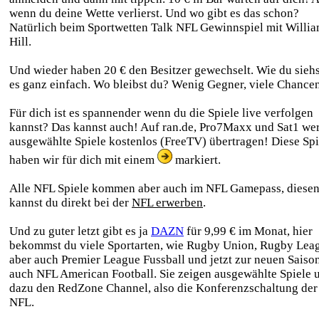
wenn du deine Wette verlierst. Und wo gibt es das schon?
Natürlich beim Sportwetten Talk NFL Gewinnspiel mit Willi
Hill.
Und wieder haben 20 € den Besitzer gewechselt. Wie du siehst
es ganz einfach. Wo bleibst du? Wenig Gegner, viele Chancen
Für dich ist es spannender wenn du die Spiele live verfolgen
kannst? Das kannst auch! Auf ran.de, Pro7Maxx und Sat1 we
ausgewählte Spiele kostenlos (FreeTV) übertragen! Diese Spi
haben wir für dich mit einem
markiert.
Alle NFL Spiele kommen aber auch im NFL Gamepass, diese
kannst du direkt bei der
NFL erwerben
.
Und zu guter letzt gibt es ja
DAZN
für 9,99 € im Monat, hier
bekommst du viele Sportarten, wie Rugby Union, Rugby Lea
aber auch Premier League Fussball und jetzt zur neuen Saiso
auch NFL American Football. Sie zeigen ausgewählte Spiele 
dazu den RedZone Channel, also die Konferenzschaltung der
NFL.