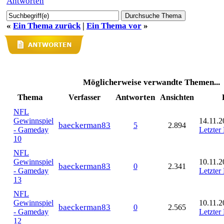
Antworten
«
Ein Thema zurück
|
Ein Thema vor
»
Möglicherweise verwandte Themen...
Thema
Antworten
Verfasser
Ansichten
NFL
Gewinnspiel
14.11.2
baeckerman83
5
2.894
- Gameday
Letzter
10
NFL
Gewinnspiel
10.11.2
baeckerman83
0
2.341
- Gameday
Letzter
13
NFL
Gewinnspiel
10.11.2
baeckerman83
0
2.565
- Gameday
Letzter
12