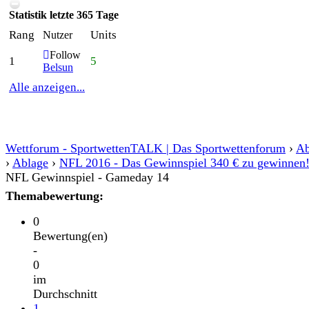
Statistik letzte 365 Tage
Rang
Units
Nutzer
Follow
1
5
Belsun
Alle anzeigen...
Wettforum - SportwettenTALK | Das Sportwettenforum
›
Ab
›
Ablage
›
NFL 2016 - Das Gewinnspiel 340 € zu gewinnen
NFL Gewinnspiel - Gameday 14
Themabewertung:
0
Bewertung(en)
-
0
im
Durchschnitt
1