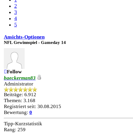
2
3
4
5
Ansichts-Optionen
NFL Gewinnspiel - Gameday 14
Follow
baeckerman83
Administrator
Beiträge: 6.912
Themen: 3.168
Registriert seit: 30.08.2015
Bewertung:
0
Tipp-Kurzstatistik
Rang: 259