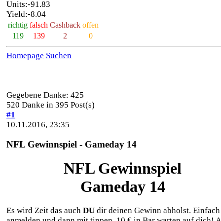
Units:-91.83
Yield:-8.04
richtig
falsch
Cashback
offen
119
139
2
0
Homepage
Suchen
Gegebene Danke: 425
520 Danke in 395 Post(s)
#1
10.11.2016, 23:35
NFL Gewinnspiel - Gameday 14
NFL Gewinnspiel
Gameday 14
Es wird Zeit das auch
DU
dir deinen Gewinn abholst. Einfach
anmelden und dann mit tippen. 10 € in Bar warten auf dich! 