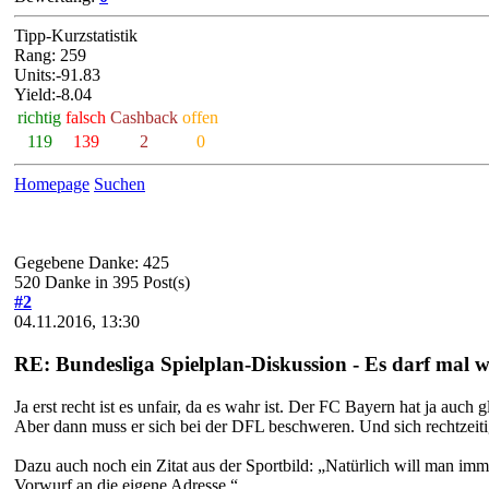
Tipp-Kurzstatistik
Rang: 259
Units:-91.83
Yield:-8.04
richtig
falsch
Cashback
offen
119
139
2
0
Homepage
Suchen
Gegebene Danke: 425
520 Danke in 395 Post(s)
#2
04.11.2016, 13:30
RE: Bundesliga Spielplan-Diskussion - Es darf mal 
Ja erst recht ist es unfair, da es wahr ist. Der FC Bayern hat ja auc
Aber dann muss er sich bei der DFL beschweren. Und sich rechtzeit
Dazu auch noch ein Zitat aus der Sportbild: „Natürlich will man imm
Vorwurf an die eigene Adresse.“