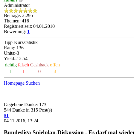
Administrator
Beiträge: 2.295
Themen: 416
Registriert seit: 04.01.2010
Bewertung:
1
Tipp-Kurzstatistik
Rang: 136
Units:-3
Yield:-12.54
richtig
falsch
Cashback
offen
1
1
0
3
Homepage
Suchen
Gegebene Danke: 173
544 Danke in 315 Post(s)
#1
04.11.2016, 13:24
Bundesliga Spielplan-Diskussion - Es darf mal wied