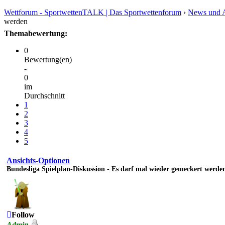
Wettforum - SportwettenTALK | Das Sportwettenforum
›
News und A
werden
Themabewertung:
0
Bewertung(en)
-
0
im
Durchschnitt
1
2
3
4
5
Ansichts-Optionen
Bundesliga Spielplan-Diskussion - Es darf mal wieder gemeckert werde
Follow
Admin