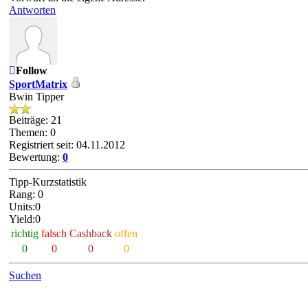
Antworten
Follow
SportMatrix
Bwin Tipper
Beiträge: 21
Themen: 0
Registriert seit: 04.11.2012
Bewertung:
0
Tipp-Kurzstatistik
Rang: 0
Units:0
Yield:0
richtig
falsch
Cashback
offen
0
0
0
0
Suchen