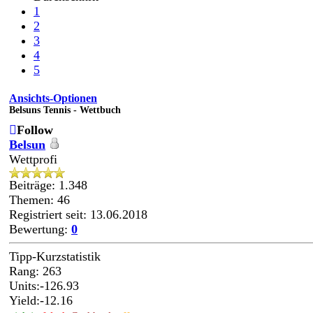
1
2
3
4
5
Ansichts-Optionen
Belsuns Tennis - Wettbuch
Follow
Belsun
Wettprofi
Beiträge: 1.348
Themen: 46
Registriert seit: 13.06.2018
Bewertung:
0
Tipp-Kurzstatistik
Rang: 263
Units:-126.93
Yield:-12.16