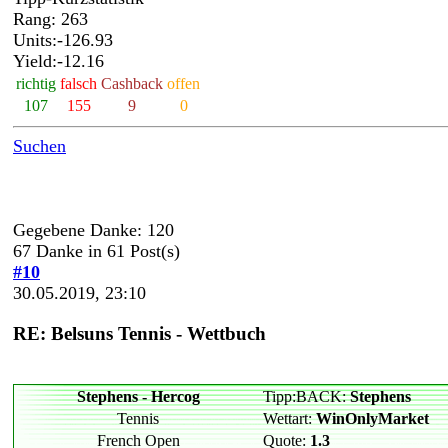
Rang: 263
Units:-126.93
Yield:-12.16
richtig
falsch
Cashback
offen
107
155
9
0
Suchen
Gegebene Danke: 120
67 Danke in 61 Post(s)
#10
30.05.2019, 23:10
RE: Belsuns Tennis - Wettbuch
Stephens - Hercog
Tipp:BACK:
Stephens
Tennis
Wettart:
WinOnlyMarket
French Open
Quote:
1.3