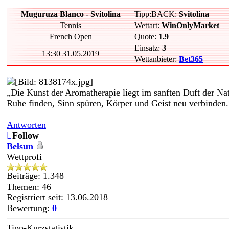
Muguruza Blanco - Svitolina
Tipp:BACK:
Svitolina
Tennis
Wettart:
WinOnlyMarket
French Open
Quote:
1.9
Einsatz:
3
13:30 31.05.2019
Wettanbieter:
Bet365
„Die Kunst der Aromatherapie liegt im sanften Duft der Nat
Ruhe finden, Sinn spüren, Körper und Geist neu verbinden.
Antworten
Follow
Belsun
Wettprofi
Beiträge: 1.348
Themen: 46
Registriert seit: 13.06.2018
Bewertung:
0
Tipp-Kurzstatistik