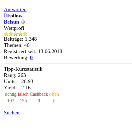
Antworten
Follow
Belsun
Wettprofi
Beiträge: 1.348
Themen: 46
Registriert seit: 13.06.2018
Bewertung:
0
Tipp-Kurzstatistik
Rang: 263
Units:-126.93
Yield:-12.16
richtig
falsch
Cashback
offen
107
155
9
0
Suchen