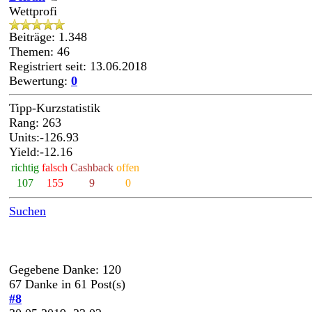
Wettprofi
Beiträge: 1.348
Themen: 46
Registriert seit: 13.06.2018
Bewertung:
0
Tipp-Kurzstatistik
Rang: 263
Units:-126.93
Yield:-12.16
richtig
falsch
Cashback
offen
107
155
9
0
Suchen
Gegebene Danke: 120
67 Danke in 61 Post(s)
#8