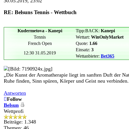
30.05.2019, 23:02
RE: Belsuns Tennis - Wettbuch
Kudermetova - Kanepi
Tipp:BACK:
Kanepi
Tennis
Wettart:
WinOnlyMarket
French Open
Quote:
1.66
Einsatz:
3
12:30 31.05.2019
Wettanbieter:
Bet365
„Die Kunst der Aromatherapie liegt im sanften Duft der Nat
Ruhe finden, Sinn spüren, Körper und Geist neu verbinden.
Antworten
Follow
Belsun
Wettprofi
Beiträge: 1.348
Themen: 46