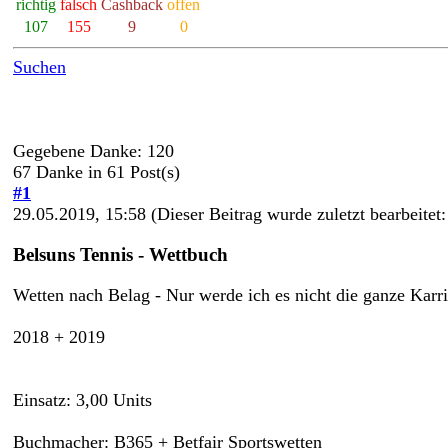
richtig
falsch
Cashback
offen
107
155
9
0
Suchen
Gegebene Danke: 120
67 Danke in 61 Post(s)
#1
29.05.2019, 15:58
(Dieser Beitrag wurde zuletzt bearbeite
Belsuns Tennis - Wettbuch
Wetten nach Belag - Nur werde ich es nicht die ganze Karr
2018 + 2019
Einsatz: 3,00 Units
Buchmacher: B365 + Betfair Sportswetten