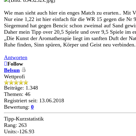
Wie man sieht auch hier ein enges Match zu erarten.. Mit V
Nur eine 1,22 ist hier einfach für die WR 15 gegen die Nr 
Siegemund hat gegen Bencic schon zweimal auf Sand gewi
Daher mein Tipp over 20,5 Spiele und over 9,5 Spiele im er
„Die Kunst der Aromatherapie liegt im sanften Duft der Nat
Ruhe finden, Sinn spüren, Körper und Geist neu verbinden.
Antworten
Follow
Belsun
Wettprofi
Beiträge: 1.348
Themen: 46
Registriert seit: 13.06.2018
Bewertung:
0
Tipp-Kurzstatistik
Rang: 263
Units:-126.93